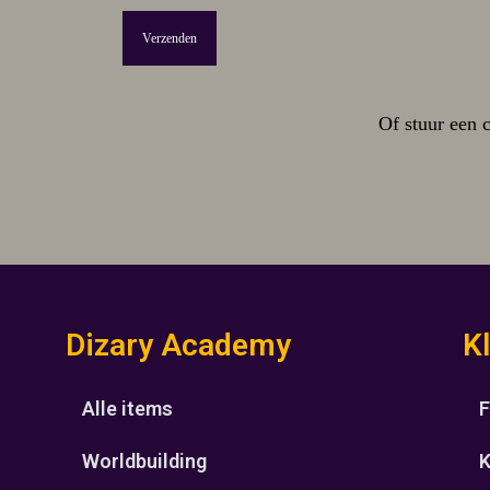
Of stuur een 
Dizary Academy
K
Alle items
F
Worldbuilding
K