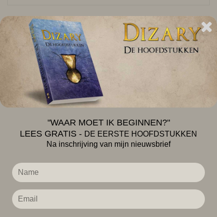
Uitgeverij versa | Project Dizary | KvK 66301785
Dizary Academy
"WAAR MOET IK BEGINNEN?"
Alle items
LEES GRATIS -
DE EERSTE HOOFDSTUKKEN
Na inschrijving van mijn nieuwsbrief
Worldbuilding
Verhaalideeën
Schrijftips