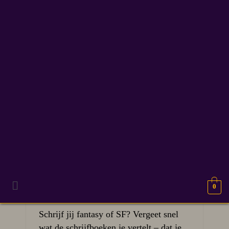
Worldbuilding
9
Het bedenken van een
APR 2026
verhaal begint bij de
wereld
0
Schrijf jij fantasy of SF? Vergeet snel
wat de schrijfboeken je vertelt – dat je