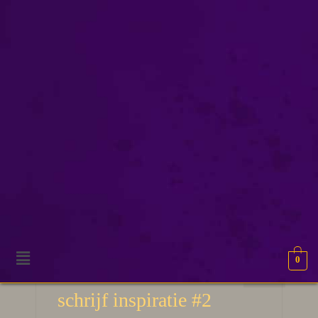
schrijversleven
0
10
50 Verhaal ideeën en
APR 2026
schrijf inspiratie #2