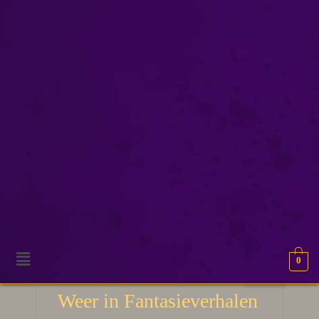
schrijventips
0
3
De Kracht van het
APR 2026
Weer in Fantasieverhalen