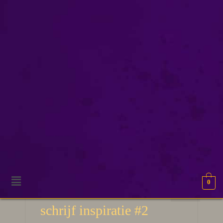
selfpublishing
0
10
50 Verhaal ideeën en
APR 2026
schrijf inspiratie #2