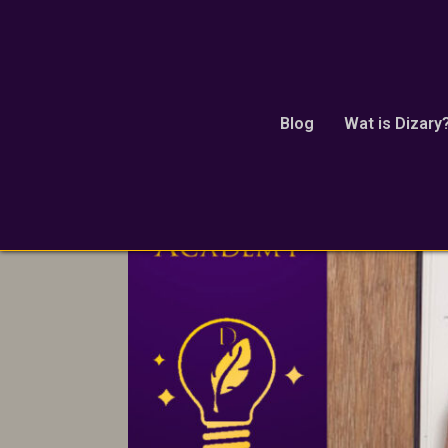
Magisch Verhaal
Blog
Wat is Dizary