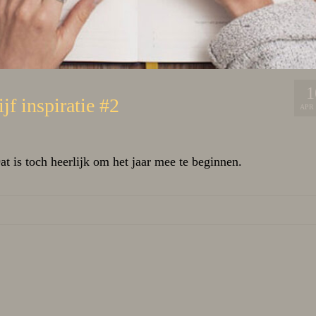
1
jf inspiratie #2
APR 
Dat is toch heerlijk om het jaar mee te beginnen.