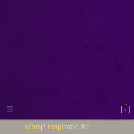
tolkien
0
10
50 Verhaal ideeën en
APR 2026
schrijf inspiratie #2