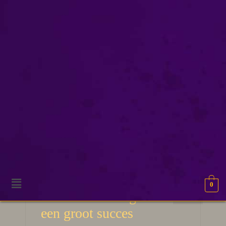
dizary boek 2
0
1
De boekbeleving was
DEC 2019
een groot succes