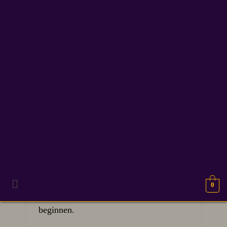
boekcover
10
50 Verhaal ideeën en
APR 2026
schrijf inspiratie #2
50 verhaalideeën en schrijf inspiratie.
0
Dat is toch heerlijk om het jaar mee te
beginnen.