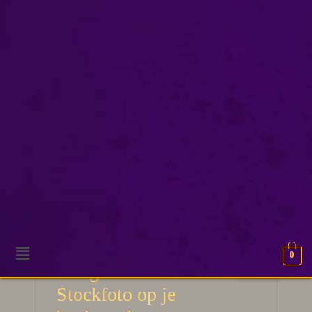
boekbranding
0
3
Het gevaar van de
APR 2026
Stockfoto op je