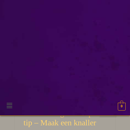
boeklanceren
0
2
Boekomslag ontwerp
APR 2026
tip – Maak een knaller