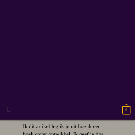
boek ontwerp
29
Zo maak je zelf een
MRT 2026
boekomslag – 10 gouden
tips
0
Ik dit artikel leg ik je uit hoe ik een
boek cover ontwikkel. Ik geef je tips