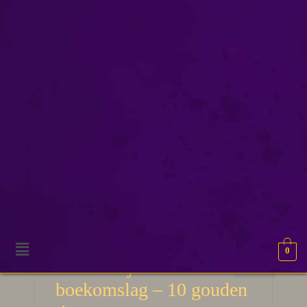
cover art
0
29
Zo maak je zelf een
MRT 2026
boekomslag – 10 gouden