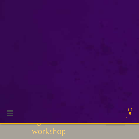
workshop
0
16
Magie van het Zuiden
OKT 2024
– workshop