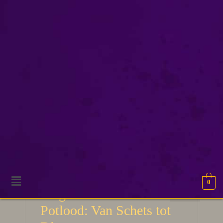
schetsen
0
30
Magie van het
MRT 2025
Potlood: Van Schets tot