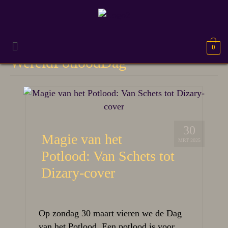
0
WereldPotloodDag
30
Magie van het
MRT 2025
Potlood: Van Schets tot
Dizary-cover
Op zondag 30 maart vieren we de Dag
van het Potlood. Een potlood is voor