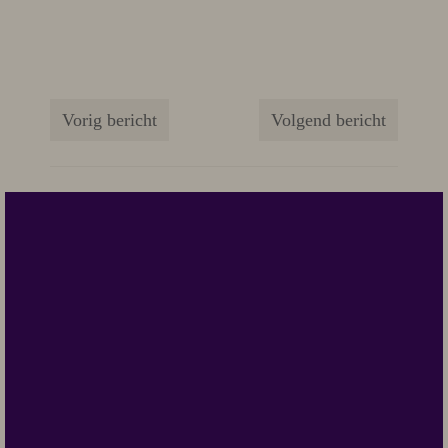
50 verhaal ideeën en schrijf
inspiratie
Vorig bericht
Volgend bericht