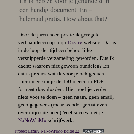
En ik heb ze voor je gebundeld in
een handig document. En –
helemaal gratis. How about that?
Door de jaren heen postte ik geregeld
verhaalideeën op mijn
Dizary
website. Dat is
in de loop der tijd een behoorlijke
versnipperde verzameling geworden. Dus ik
dacht: waarom niet gewoon bundelen? En
dat is precies wat ik voor je heb gedaan.
Hieronder kun je de 150 ideeën in PDF
formaat downloaden. Hier hoef je verder
niets voor te doen – geen naam, geen email,
geen gegevens (maar wandel gerust even
over mijn site heen) Veel succes met je
NaNoWriMo
schrijfwerk.
Project Dizary NaNoWriMo Editie 22
Downloaden