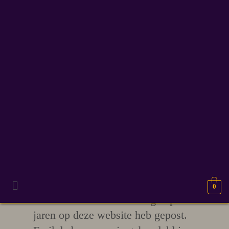
29
NaNoWriMo gratis
OKT 2022
150 verhaal ideeën
Denk je dat je hiermee uit de
voeten kan? Voor jou heb ik een
verzameling gemaakt van alle
0
verhaalideeën die ik de afgelopen
jaren op deze website heb gepost.