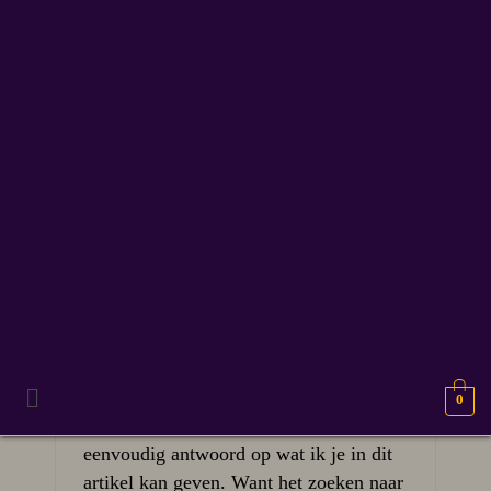
nanowrimo
29
Waar haal jij je
MRT 2026
schrijfinspiratie vandaan?
Vaak krijg ik de vraag waar ik mijn
0
inspiratie vandaan haal. Daar is een
eenvoudig antwoord op wat ik je in dit
artikel kan geven. Want het zoeken naar