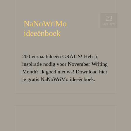
23
NaNoWriMo
OKT 2023
ideeënboek
200 verhaalideeën GRATIS! Heb jij
inspiratie nodig voor November Writing
Month? Ik goed nieuws! Download hier
je gratis NaNoWriMo ideeënboek.