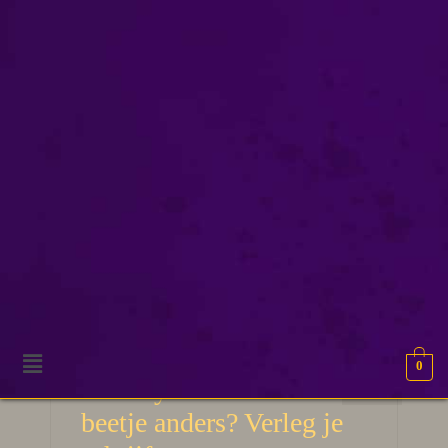
inspiratiebron
0
30
Fantasy – kan het een
MRT 2026
beetje anders? Verleg je