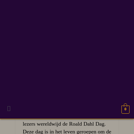
roalddahl
12
Oempa loempa het is
SEP 2025
Roald Dahl dag
Elk jaar op 13 september, de
0
geboortedag van Roald Dahl, vieren
lezers wereldwijd de Roald Dahl Dag.
Deze dag is in het leven geroepen om de