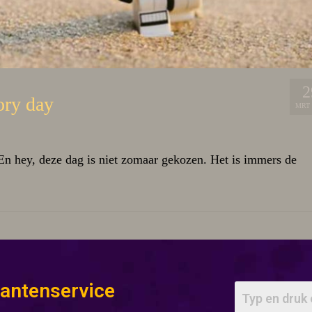
2
ory day
MRT 
 En hey, deze dag is niet zomaar gekozen. Het is immers de
lantenservice