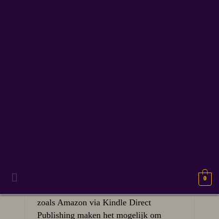
schrijvers tips
2
De onverwachte kosten
APR 2026
van selfpublishing
Selfpublishing is de afgelopen jaren
0
enorm populair geworden. Platforms
zoals Amazon via Kindle Direct
Publishing maken het mogelijk om