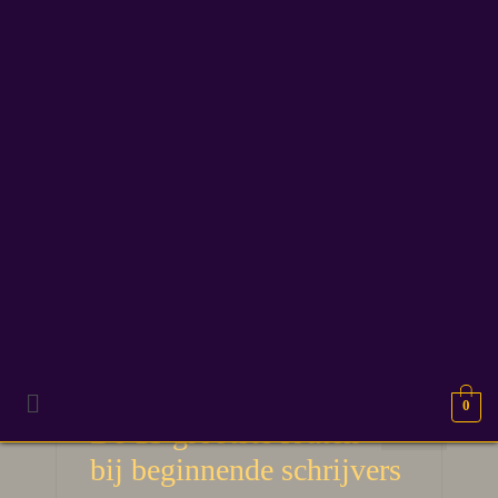
verhaal opbouwen
0
1
De 15 grootste fouten
APR 2026
bij beginnende schrijvers