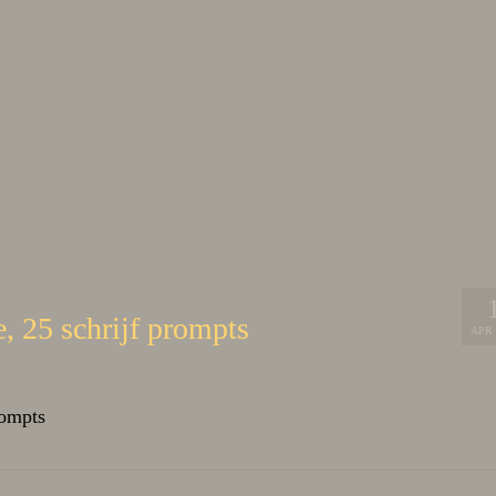
e, 25 schrijf prompts
APR 
rompts