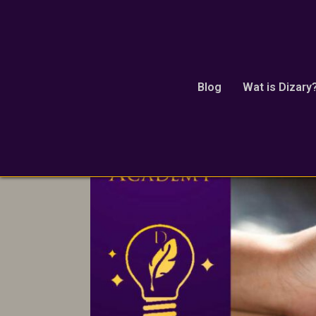
schrijfcommunity
Blog
Wat is Dizary