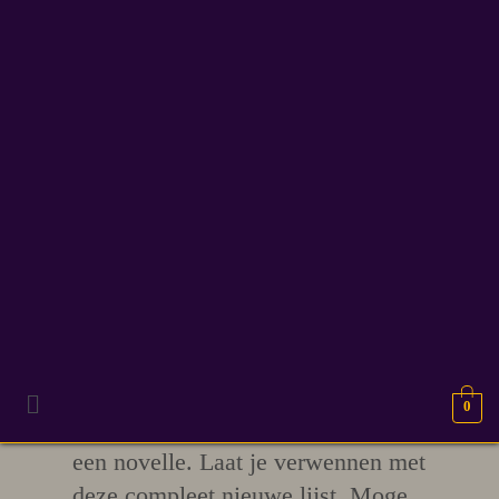
9
50 verhaal ideeën en
APR 2026
schrijf inspiratie
Vijftig! Ja, 50 fantasy en SF
verhaal ideeën en schrijf inspiratie
0
voor een kort verhaal of wellicht
een
novelle.
Laat je verwennen met
deze compleet nieuwe lijst. Moge