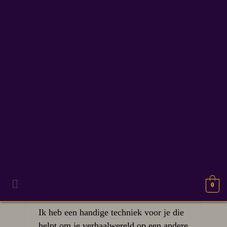
fantasydesign
8
Visualiseer je
APR 2026
verhaalwereld voor meer
diepgang
0
Ik heb een handige techniek voor je die
helpt om je verhaalwereld op een andere