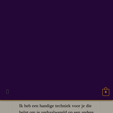
imaginatiewereld
8
Visualiseer je
APR 2026
verhaalwereld voor meer
diepgang
0
Ik heb een handige techniek voor je die
helpt om je verhaalwereld op een andere