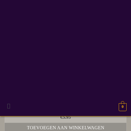
annemiek steur
Enig resultaat
Acmala | Johan Klein Haneveld | E-book
0
€
5.95
TOEVOEGEN AAN WINKELWAGEN