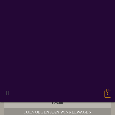
bookcover
Enig resultaat
Dizary – a Hero’s Mark | Patrick Berkhof | Hardcover
0
€
25.00
TOEVOEGEN AAN WINKELWAGEN