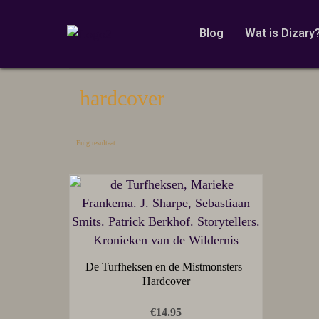
Blog
Wat is Dizary
hardcover
Enig resultaat
De Turfheksen en de Mistmonsters |
Hardcover
€
14.95