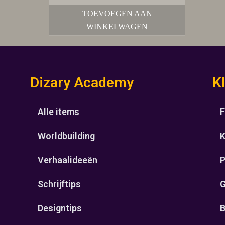
TOEVOEGEN AAN
WINKELWAGEN
Dizary Academy
K
Alle items
F
Worldbuilding
K
Verhaalideeën
P
Schrijftips
G
Designtips
B