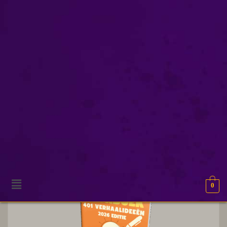
selfpublishing
Toont alle 2 resultaten
0