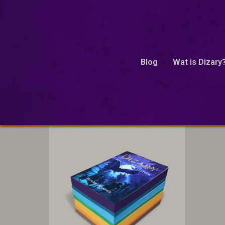
Blog
Wat is Dizary
speciale editie
Enig resultaat