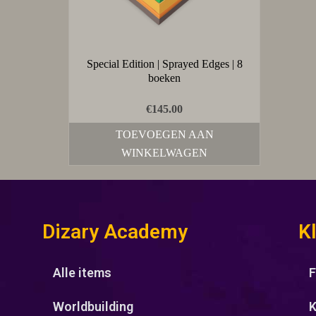
Special Edition | Sprayed Edges | 8
boeken
€
145.00
TOEVOEGEN AAN
WINKELWAGEN
Dizary Academy
K
Alle items
F
Worldbuilding
K