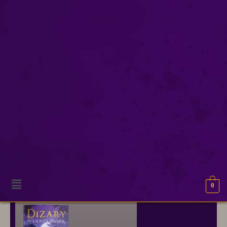
boek twee
Onze excuses, geen resultaten gevonden.
0