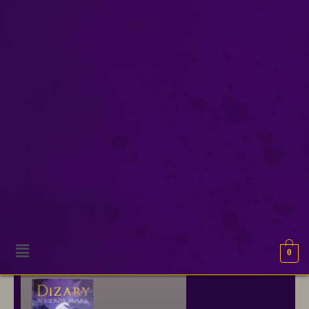
comic con
Onze excuses, geen resultaten gevonden.
0