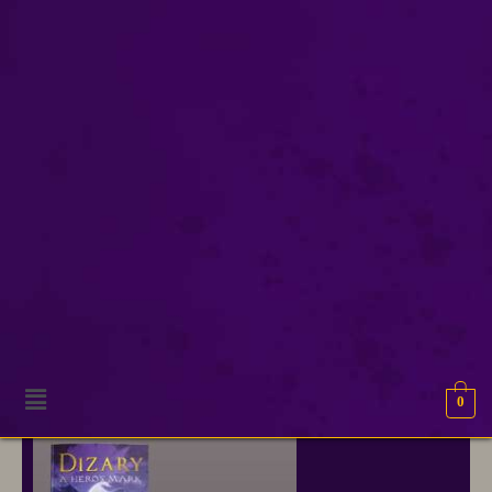
David Mamet
Onze excuses, geen resultaten gevonden.
0