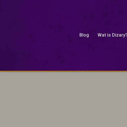
Dun Aenhus
Blog
Wat is Dizary
Onze excuses, geen resultaten gevonden.