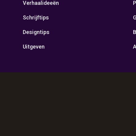
Verhaalideeën
P
Schrijftips
G
Designtips
B
Uitgeven
A