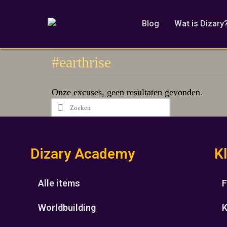
Blog
Wat is Dizary
#earthrise
Onze excuses, geen resultaten gevonden.
Dizary Academy
K
Alle items
F
Worldbuilding
K