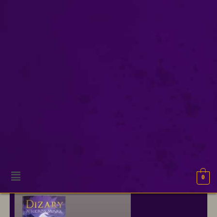
fableandfantasy
Onze excuses, geen resultaten gevonden.
0