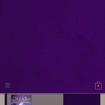
facts
Onze excuses, geen resultaten gevonden.
0