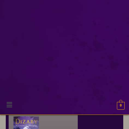
Film Courage
Onze excuses, geen resultaten gevonden.
0