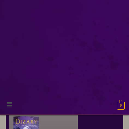
jimaki
Onze excuses, geen resultaten gevonden.
0