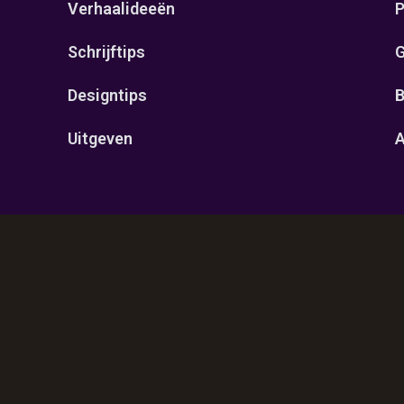
Verhaalideeën
P
Schrijftips
G
Designtips
B
Uitgeven
A