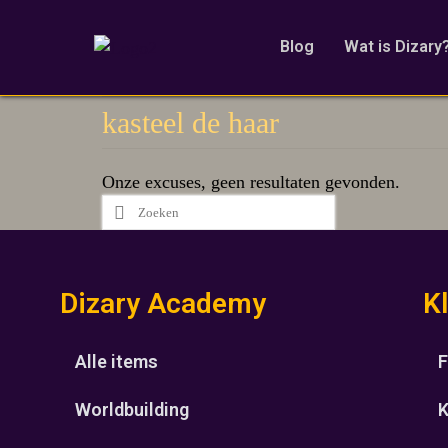
Blog
Wat is Dizary
kasteel de haar
Onze excuses, geen resultaten gevonden.
Dizary Academy
K
Alle items
F
Worldbuilding
K