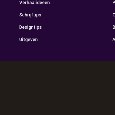
Verhaalideeën
P
Schrijftips
G
Designtips
B
Uitgeven
A