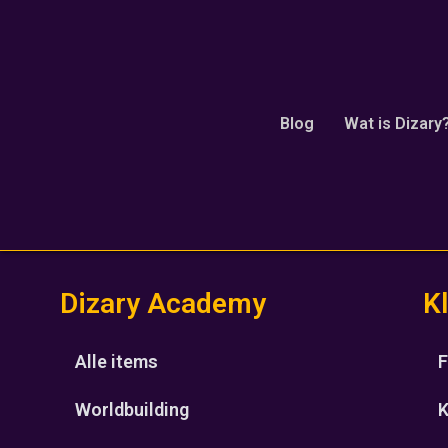
kickstarter
Blog
Wat is Dizary
Onze excuses, geen resultaten gevonden.
Dizary Academy
K
Alle items
F
Worldbuilding
K