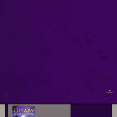
Kim ten tusscher
Onze excuses, geen resultaten gevonden.
0