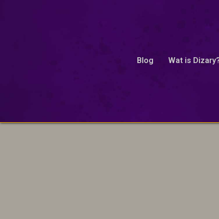
kinderverhalen
Blog
Wat is Dizary
Onze excuses, geen resultaten gevonden.