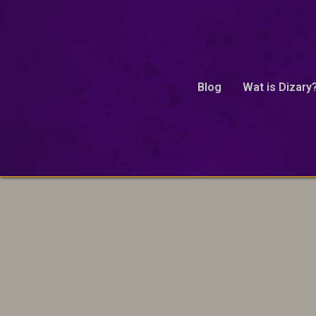
proofread
Blog
Wat is Dizary
Onze excuses, geen resultaten gevonden.