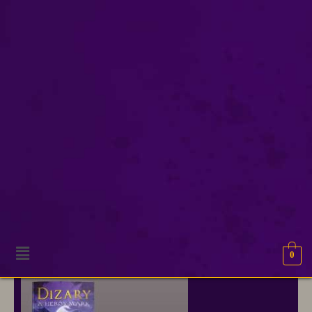
steampuk
Onze excuses, geen resultaten gevonden.
0