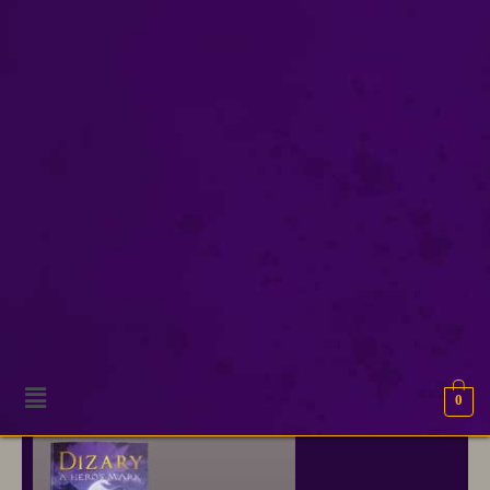
terry pratchett archeon
Onze excuses, geen resultaten gevonden.
0