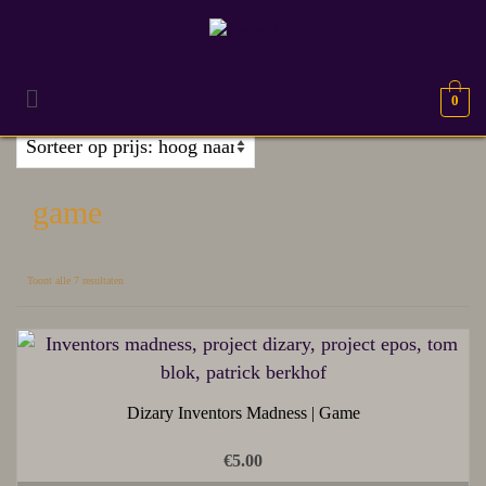
0
game
Toont alle 7 resultaten
Dizary Inventors Madness | Game
€
5.00